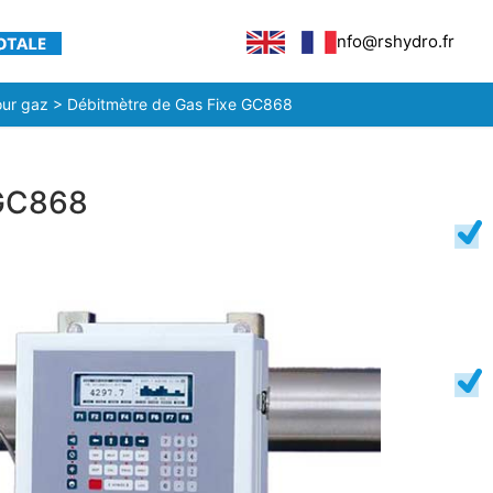
info@rshydro.fr
our gaz
> Débitmètre de Gas Fixe GC868
 GC868